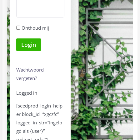
Onthoud mij
Wachtwoord
vergeten?
Logged in
[seedprod_login_help
er block_id=”xgczfc”
logged_in_str=”Ingelo
gd als {user}”
redirect_url=””]