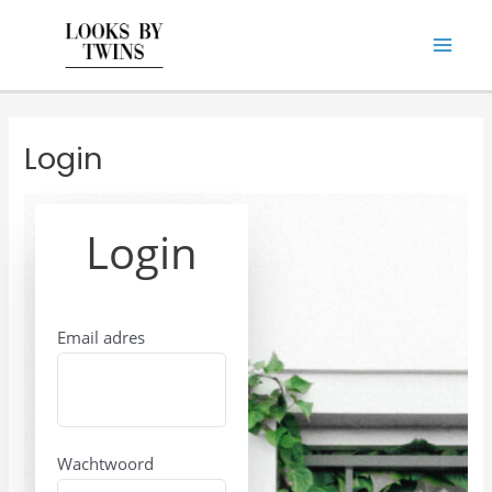
Doorgaan
Main
naar
Men
inhoud
Login
Login
Email adres
Wachtwoord